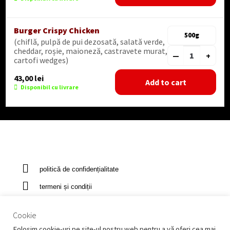
Burger Crispy Chicken
500g
(chiflă, pulpă de pui dezosată, salată verde,
cheddar, roșie, maioneză, castravete murat,
—
+
cartofi wedges)
43,00
lei
Add to cart
Disponibil cu livrare
politică de confidențialitate
termeni și condiții
contact
Cookie
coș
Folosim cookie-uri pe site-ul nostru web pentru a vă oferi cea mai