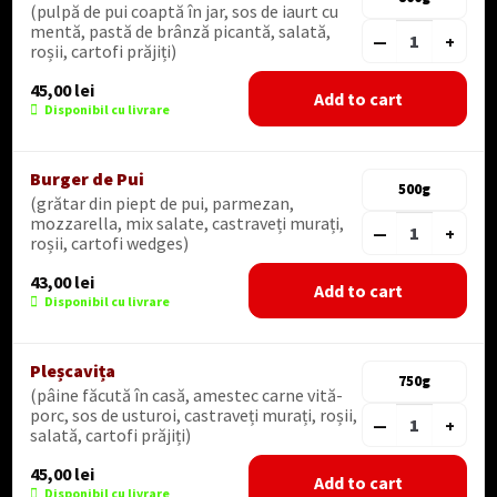
(pulpă de pui coaptă în jar, sos de iaurt cu
mentă, pastă de brânză picantă, salată,
—
+
roșii, cartofi prăjiți)
45,00
lei
Add to cart
Disponibil cu livrare
Burger de Pui
500g
(grătar din piept de pui, parmezan,
mozzarella, mix salate, castraveți murați,
—
+
roșii, cartofi wedges)
43,00
lei
Add to cart
Disponibil cu livrare
Pleșcavița
750g
(pâine făcută în casă, amestec carne vită-
porc, sos de usturoi, castraveți murați, roșii,
—
+
salată, cartofi prăjiți)
45,00
lei
Add to cart
Disponibil cu livrare