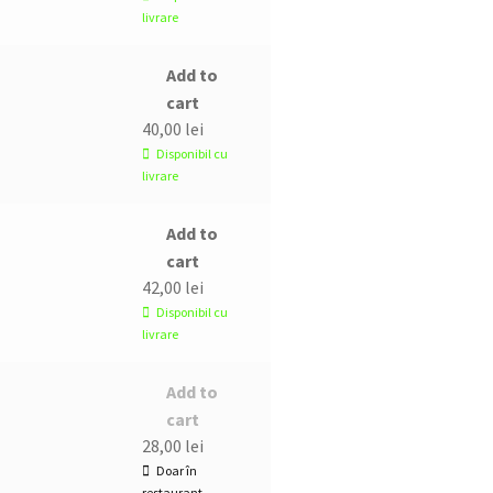
livrare
Add to
cart
40,00
lei
Disponibil cu
livrare
Add to
cart
42,00
lei
Disponibil cu
livrare
Add to
cart
28,00
lei
Doar în
restaurant