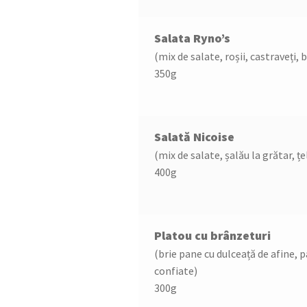
Salata Ryno’s
(mix de salate, roșii, castraveți, 
350g
Salată Nicoise
(mix de salate, șalău la grătar, țe
400g
Platou cu brânzeturi
(brie pane cu dulceață de afine,
confiate)
300g