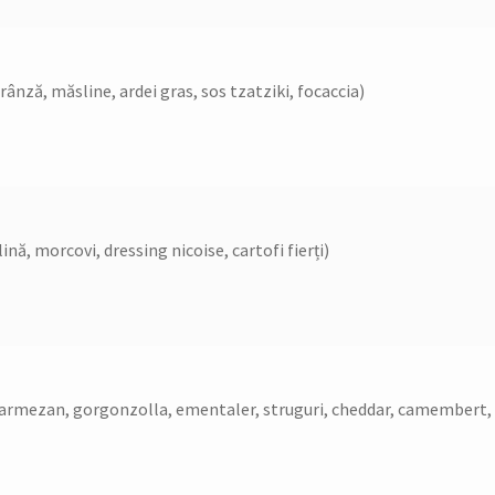
brânză, măsline, ardei gras, sos tzatziki, focaccia)
lină, morcovi, dressing nicoise, cartofi fierți)
 parmezan, gorgonzolla, ementaler, struguri, cheddar, camembert,