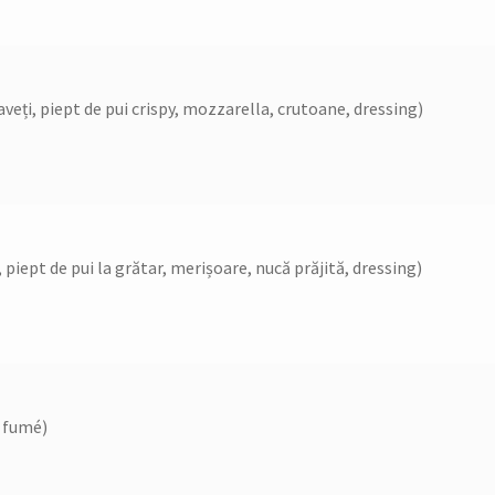
raveți, piept de pui crispy, mozzarella, crutoane, dressing)
, piept de pui la grătar, merișoare, nucă prăjită, dressing)
 fumé)