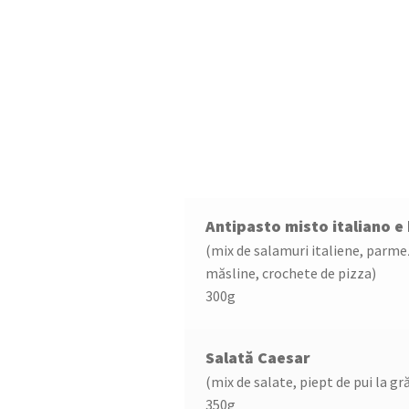
r
p
G
Antipasto misto italiano e 
(mix de salamuri italiene, parme
măsline, crochete de pizza)
300g
Salată Caesar
(mix de salate, piept de pui la gr
350g