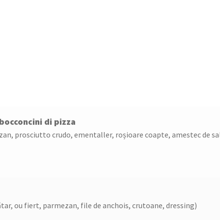
ustări si Sala
bocconcini di pizza
zan, prosciutto crudo, ementaller, roșioare coapte, amestec de sal
ătar, ou fiert, parmezan, file de anchois, crutoane, dressing)