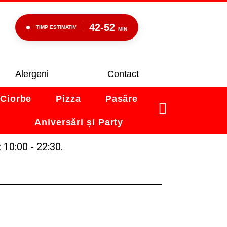
42-52
TIMP ESTIMATIV
MIN
Alergeni
Contact
Ciorbe
Pizza
Pasăre
Aniversări și Party
 10:00 - 22:30.