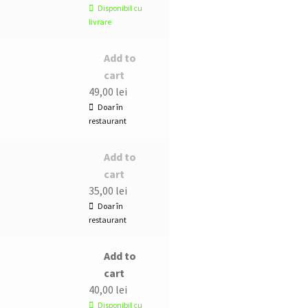
Disponibil cu
livrare
Add to
cart
49,00
lei
Doar în
restaurant
Add to
cart
35,00
lei
Doar în
restaurant
Add to
cart
40,00
lei
Disponibil cu