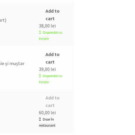
Add to
cart
urt)
38,00
lei
Disponibil cu
livrare
Add to
cart
âie și muștar
39,00
lei
Disponibil cu
livrare
Add to
cart
60,00
lei
Doar în
restaurant