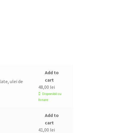
te
Add to
cart
ate, ulei de
48,00
lei
Disponibil cu
livrare
Add to
cart
41,00
lei