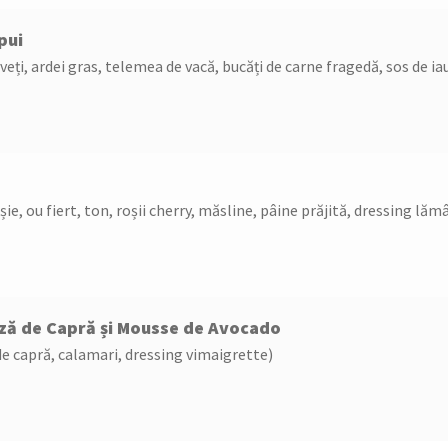
pui
aveți, ardei gras, telemea de vacă, bucăți de carne fragedă, sos de ia
e, ou fiert, ton, roșii cherry, măsline, pâine prăjită, dressing lăm
nză de Capră și Mousse de Avocado
de capră, calamari, dressing vimaigrette)