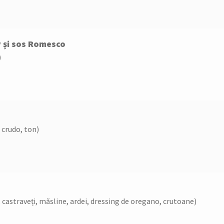
y și sos Romesco
)
 crudo, ton)
, castraveți, măsline, ardei, dressing de oregano, crutoane)