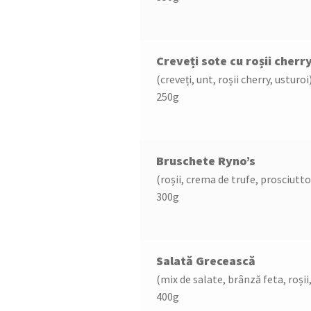
Creveți sote cu roșii cherr
(creveți, unt, roșii cherry, usturoi
250g
Bruschete Ryno’s
(roșii, crema de trufe, prosciutto
300g
Salată Grecească
(mix de salate, brânză feta, roșii
400g