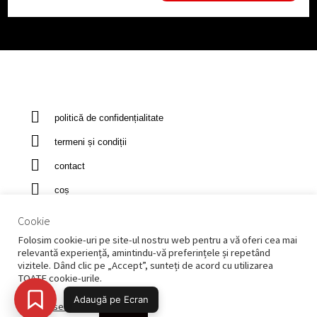
politică de confidențialitate
termeni și condiții
contact
coș
Cookie
Folosim cookie-uri pe site-ul nostru web pentru a vă oferi cea mai
relevantă experiență, amintindu-vă preferințele și repetând
vizitele. Dând clic pe „Accept”, sunteți de acord cu utilizarea
PROTECȚIA CONSUMATORILOR - A.N.P.C.
TOATE cookie-urile.
Copyright © 2020 Ryno's Restaurant - Sprijinit de Wordpress
Meniu Rapid
Cookie settings
ACCEPT