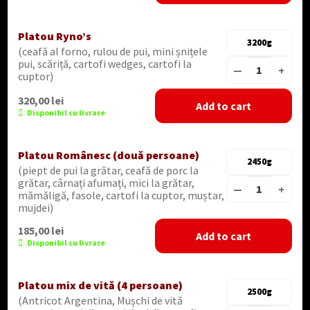
Platou Ryno’s
3200g
(ceafă al forno, rulou de pui, mini șnițele
pui, scăriță, cartofi wedges, cartofi la
—
+
cuptor)
320,00
lei
Add to cart
Disponibil cu livrare
Platou Românesc (două persoane)
2450g
(piept de pui la grătar, ceafă de porc la
grătar, cârnați afumați, mici la grătar,
—
+
mămăligă, fasole, cartofi la cuptor, muștar,
mujdei)
185,00
lei
Add to cart
Disponibil cu livrare
Platou mix de vită (4 persoane)
2500g
(Antricot Argentina, Mușchi de vită