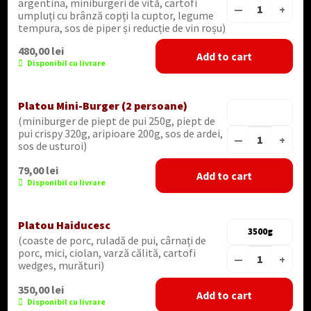
argentina, miniburgeri de vită, cartofi
—
+
umpluți cu brânză copți la cuptor, legume
tempura, sos de piper și reducție de vin roșu)
480,00
lei
Add to cart
Disponibil cu livrare
Platou Mini-Burger (2 persoane)
(miniburger de piept de pui 250g, piept de
pui crispy 320g, aripioare 200g, sos de ardei,
—
+
sos de usturoi)
79,00
lei
Add to cart
Disponibil cu livrare
Platou Haiducesc
3500g
(coaste de porc, ruladă de pui, cârnați de
porc, mici, ciolan, varză călită, cartofi
—
+
wedges, murături)
350,00
lei
Add to cart
Disponibil cu livrare