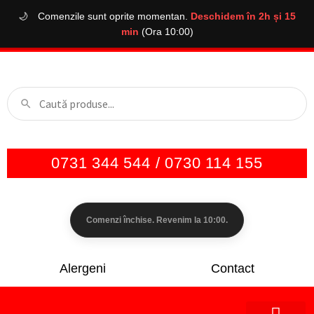
🌙
Comenzile sunt oprite momentan.
Deschidem în 2h și 15
min
(Ora 10:00)
0731 344 544 / 0730 114 155
Comenzi închise. Revenim la 10:00.
Alergeni
Contact