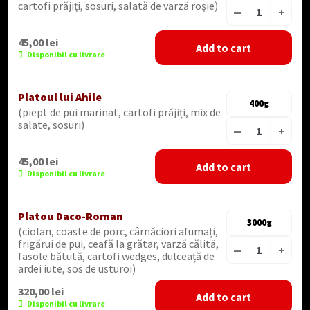
cartofi prăjiți, sosuri, salată de varză roșie)
—
+
45,00
lei
Add to cart
Disponibil cu livrare
Platoul lui Ahile
400g
(piept de pui marinat, cartofi prăjiți, mix de
salate, sosuri)
—
+
45,00
lei
Add to cart
Disponibil cu livrare
Platou Daco-Roman
3000g
(ciolan, coaste de porc, cârnăciori afumați,
frigărui de pui, ceafă la grătar, varză călită,
—
+
fasole bătută, cartofi wedges, dulceață de
ardei iute, sos de usturoi)
320,00
lei
Add to cart
Disponibil cu livrare