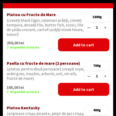
Platou cu Fructe de Mare
1600g
(creveți black tiger, calamari prăjiți, creveți
tempura, doradă file, butter fish, scoici, file
—
+
de șalău crocant, cartofi prăjiți steak house,
sosuri)
250,00
lei
Add to cart
Disponibil cu livrare
Paella cu fructe de mare (2 persoane)
700g
(platou pentru două persoane) (ceapă roșie,
ardei gras, mazăre, arborio, unt, vin alb,
—
+
fructe de mare)
165,00
lei
Add to cart
Disponibil cu livrare
Platou Kentucky
400g
(aripioare crispy picante, piept de pui crispy,