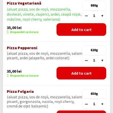
Pizza Vegetariană
880g
(aluat pizza, sos de roșii, mozzarella,
dovlecel, vinete, ciuperci, ardei, ceapă roșie,
—
+
măsline, roșii cherry, valeriana)
35,00
lei
Add to cart
Disponibil cu livrare
Pizza Pepperoni
620g
(aluat pizza, sos de roșii, mozzarella, salam
picant, ardei jalapeño, ardei colorat)
—
+
35,00
lei
Add to cart
Disponibil cu livrare
Pizza Folgaria
650g
(aluat pizza, sos de roșii, mozzarella, salam
picant, gorgonzola, rucola, roșii cherry,
—
+
cremă de oțet balsamic)