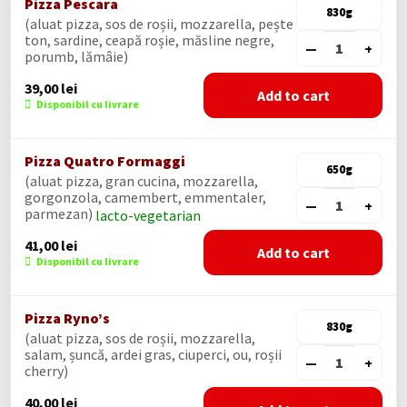
Pizza Pescara
830g
(aluat pizza, sos de roșii, mozzarella, pește
ton, sardine, ceapă roșie, măsline negre,
—
+
porumb, lămâie)
39,00
lei
Add to cart
Disponibil cu livrare
Pizza Quatro Formaggi
650g
(aluat pizza, gran cucina, mozzarella,
gorgonzola, camembert, emmentaler,
—
+
parmezan)
lacto-vegetarian
41,00
lei
Add to cart
Disponibil cu livrare
Pizza Ryno’s
830g
(aluat pizza, sos de roșii, mozzarella,
salam, șuncă, ardei gras, ciuperci, ou, roșii
—
+
cherry)
40,00
lei