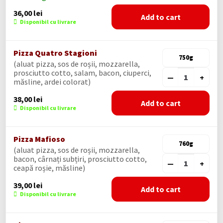
36,00
lei
Add to cart
Disponibil cu livrare
Pizza Quatro Stagioni
750g
(aluat pizza, sos de roșii, mozzarella,
prosciutto cotto, salam, bacon, ciuperci,
—
+
măsline, ardei colorat)
38,00
lei
Add to cart
Disponibil cu livrare
Pizza Mafioso
760g
(aluat pizza, sos de roșii, mozzarella,
bacon, cârnați subțiri, prosciutto cotto,
—
+
ceapă roșie, măsline)
39,00
lei
Add to cart
Disponibil cu livrare