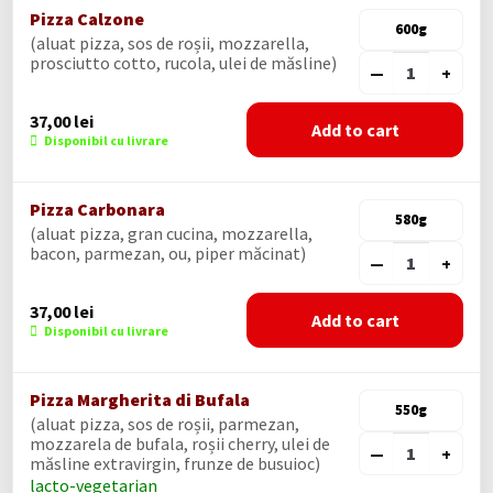
Pizza Calzone
600g
(aluat pizza, sos de roșii, mozzarella,
prosciutto cotto, rucola, ulei de măsline)
—
+
37,00
lei
Add to cart
Disponibil cu livrare
Pizza Carbonara
580g
(aluat pizza, gran cucina, mozzarella,
bacon, parmezan, ou, piper măcinat)
—
+
37,00
lei
Add to cart
Disponibil cu livrare
Pizza Margherita di Bufala
550g
(aluat pizza, sos de roșii, parmezan,
mozzarela de bufala, roșii cherry, ulei de
—
+
măsline extravirgin, frunze de busuioc)
lacto-vegetarian