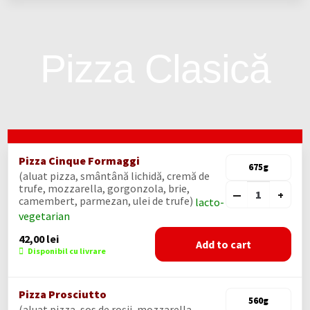
Pizza Clasică
Pizza Cinque Formaggi
675g
(aluat pizza, smântână lichidă, cremă de
trufe, mozzarella, gorgonzola, brie,
—
+
camembert, parmezan, ulei de trufe)
lacto-
vegetarian
42,00
lei
Add to cart
Disponibil cu livrare
Pizza Prosciutto
560g
(aluat pizza, sos de roșii, mozzarella,