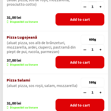
prosciutto cotto)
—
+
31,00
lei
Add to cart
Disponibil cu livrare
Pizza Lugojeană
600g
(aluat pizza, sos alb de brânzeturi,
mozzarella, ardei, ciuperci, pastramă din
—
+
piept de pui, rucola, parmezan)
37,00
lei
Add to cart
Disponibil cu livrare
Pizza Salami
580g
(aluat pizza, sos roșii, salam, mozzarella)
—
+
31,00
lei
Add to cart
Disponibil cu livrare