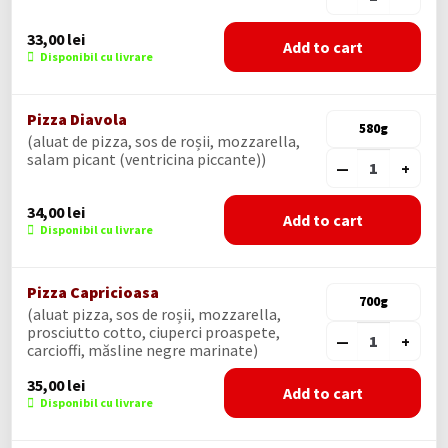
33,00
lei
Add to cart
Disponibil cu livrare
Pizza Diavola
580g
(aluat de pizza, sos de roșii, mozzarella,
salam picant (ventricina piccante))
—
+
34,00
lei
Add to cart
Disponibil cu livrare
Pizza Capricioasa
700g
(aluat pizza, sos de roșii, mozzarella,
prosciutto cotto, ciuperci proaspete,
—
+
carcioffi, măsline negre marinate)
35,00
lei
Add to cart
Disponibil cu livrare