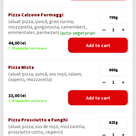
Pizza Calzone Formaggi
700g
(aluat pizza, șuncă, gran cucina,
mozzarella, gorgonzola, camembert,
—
+
emmentaler, parmezan)
lacto-vegetarian
44,00
lei
Add to cart
Disponibil cu livrare
Pizza Mista
660g
(aluat pizza, șuncă, sos roșii, salam,
ciuperci, mozzarella)
—
+
33,00
lei
Add to cart
Disponibil cu livrare
Pizza Prosciutto e Funghi
625g
(aluat pizza, sos de roșii, mozzarella,
prosciutto cotto, ciuperci)
—
+