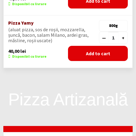
Add to cart
Disponibil cu livrare
Pizza Yamy
800g
(aluat pizza, sos de roșii, mozzarella,
șuncă, bacon, salam Milano, ardei gras,
—
+
măsline, roșii uscate)
40,00
lei
Add to cart
Disponibil cu livrare
Pizza Artizanală