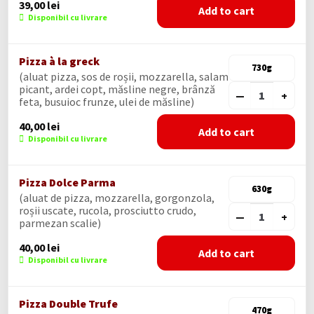
39,00
lei
Add to cart
Disponibil cu livrare
Pizza à la greck
730g
(aluat pizza, sos de roșii, mozzarella, salam
picant, ardei copt, măsline negre, brânză
—
+
feta, busuioc frunze, ulei de măsline)
40,00
lei
Add to cart
Disponibil cu livrare
Pizza Dolce Parma
630g
(aluat de pizza, mozzarella, gorgonzola,
roșii uscate, rucola, prosciutto crudo,
—
+
parmezan scalie)
40,00
lei
Add to cart
Disponibil cu livrare
Pizza Double Trufe
470g