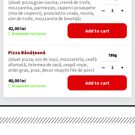
(aluat pizza,gran cucina, cremă de trufe,
mozzarella, parmezan, ciuperci proaspete
—
+
(mix de ciuperci), prosciutto crudo, rucola,
ulei de trufe, mozzarela de bivoliţă)
42,00
lei
Add to cart
Disponibil cu livrare
Pizza Bănățeană
780g
(aluat pizza, sos de roșii, mozzarella, ceafă
afumată, telemea de vacă, ceapă roșie,
—
+
ardei gras, praz, decor mușchi file de porc)
40,00
lei
Add to cart
Disponibil cu livrare